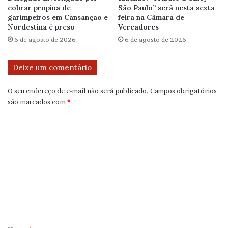
cobrar propina de
São Paulo” será nesta sexta-
garimpeiros em Cansanção e
feira na Câmara de
Nordestina é preso
Vereadores
6 de agosto de 2026
6 de agosto de 2026
Deixe um comentário
O seu endereço de e-mail não será publicado.
Campos obrigatórios
são marcados com
*
C
o
m
e
n
t
á
r