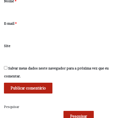
Nome
*
i
o
*
E-mail
*
Site
Salvar meus dados neste navegador para a próxima vez que eu
comentar.
Pesquisar
Pesquisar