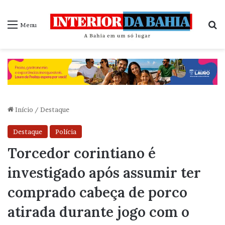
P
Menu
Início
/
Destaque
Destaque
Polícia
Torcedor corintiano é
investigado após assumir ter
comprado cabeça de porco
atirada durante jogo com o