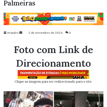
Palmeiras
evandro
Mande
5 de novembro de 2024
0
um
e-
Foto com Link de
mail
Direcionamento
Clique na imagem para ser redirecionado para o site.