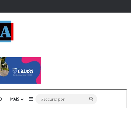
r
Barra Lateral
Procurar
O
MAIS
por