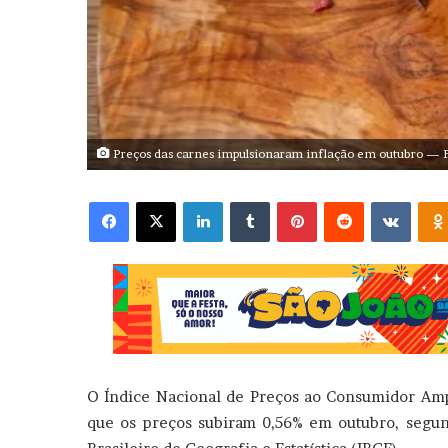
Preços das carnes impulsionaram inflação em outubro — 
Facebook
X
Linkedin
Tumblr
Pinterest
Reddit
VK
O Índice Nacional de Preços ao Consumidor Amplo
que os preços subiram 0,56% em outubro, segundo