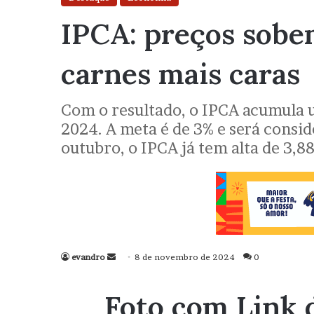
IPCA: preços sobe
carnes mais caras
Com o resultado, o IPCA acumula u
2024. A meta é de 3% e será consid
outubro, o IPCA já tem alta de 3,8
evandro
Mande
8 de novembro de 2024
0
um
e-
Foto com Link 
mail