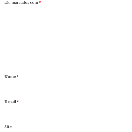
são marcados com
*
C
o
m
e
n
t
á
r
Nome
*
i
o
*
E-mail
*
Site