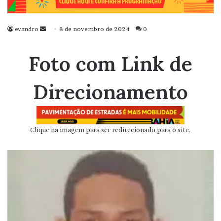
evandro
Mande
8 de novembro de 2024
0
um
e-
Foto com Link de
mail
Direcionamento
Clique na imagem para ser redirecionado para o site.