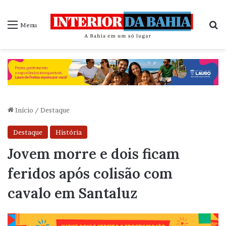
P
Menu
Início
/
Destaque
Destaque
História
Jovem morre e dois ficam
feridos após colisão com
cavalo em Santaluz