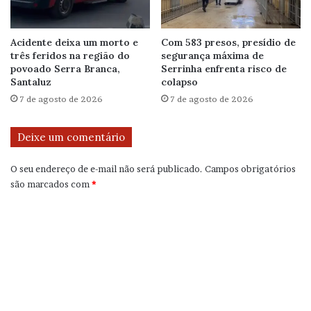
Acidente deixa um morto e
Com 583 presos, presídio de
três feridos na região do
segurança máxima de
povoado Serra Branca,
Serrinha enfrenta risco de
Santaluz
colapso
7 de agosto de 2026
7 de agosto de 2026
Deixe um comentário
O seu endereço de e-mail não será publicado.
Campos obrigatórios
são marcados com
*
C
o
m
e
n