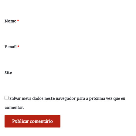
t
á
r
Nome
*
i
o
*
E-mail
*
Site
Salvar meus dados neste navegador para a próxima vez que eu
comentar.