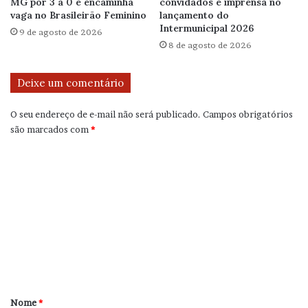
MG por 3 a 0 e encaminha
convidados e imprensa no
vaga no Brasileirão Feminino
lançamento do
Intermunicipal 2026
9 de agosto de 2026
8 de agosto de 2026
Deixe um comentário
O seu endereço de e-mail não será publicado.
Campos obrigatórios
são marcados com
*
C
o
m
e
n
t
á
r
Nome
*