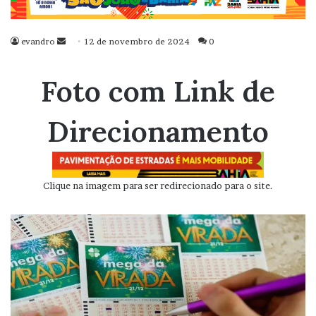
evandro
Mande
12 de novembro de 2024
0
um
e-
Foto com Link de
mail
Direcionamento
Clique na imagem para ser redirecionado para o site.