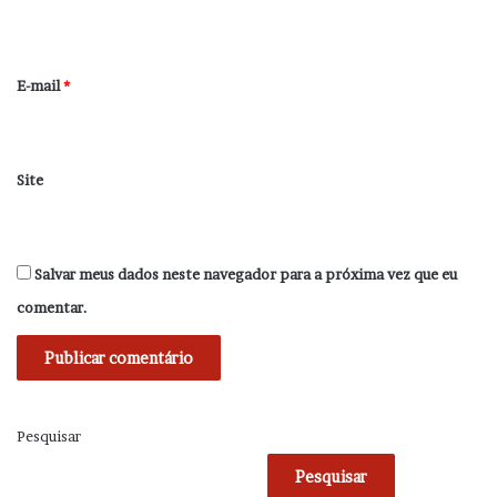
i
o
*
E-mail
*
Site
Salvar meus dados neste navegador para a próxima vez que eu
comentar.
Pesquisar
Pesquisar