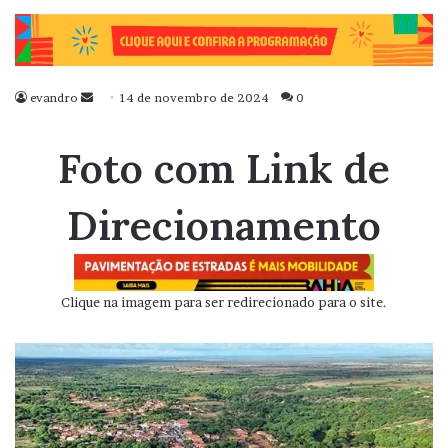
evandro
Mande
14 de novembro de 2024
0
um
e-
Foto com Link de
mail
Direcionamento
Clique na imagem para ser redirecionado para o site.