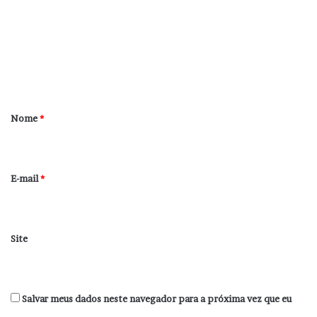
m
e
n
t
á
r
Nome
*
i
o
*
E-mail
*
Site
Salvar meus dados neste navegador para a próxima vez que eu