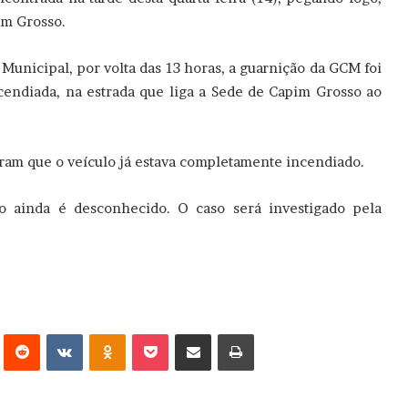
im Grosso.
unicipal, por volta das 13 horas, a guarnição da GCM foi
cendiada, na estrada que liga a Sede de Capim Grosso ao
aram que o veículo já estava completamente incendiado.
lo ainda é desconhecido. O caso será investigado pela
erest
Reddit
VK
OK
Pocket
Compartilhar via e-mail
Imprimir