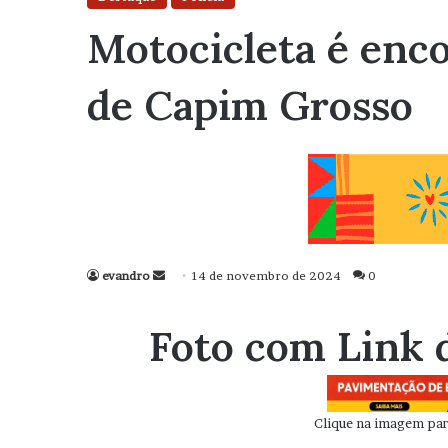
Motocicleta é enc
de Capim Grosso
evandro
Mande
14 de novembro de 2024
0
um
e-
Foto com Link 
mail
Clique na imagem para