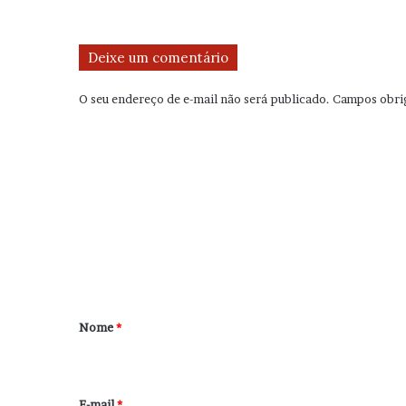
Deixe um comentário
O seu endereço de e-mail não será publicado.
Campos obri
C
o
m
e
n
t
á
r
Nome
*
i
o
*
E-mail
*