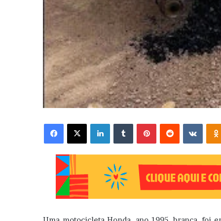
Facebook
X
Linkedin
Tumblr
Pinterest
Reddit
VK
Uma motocicleta Honda, ano 1995, branca, foi en