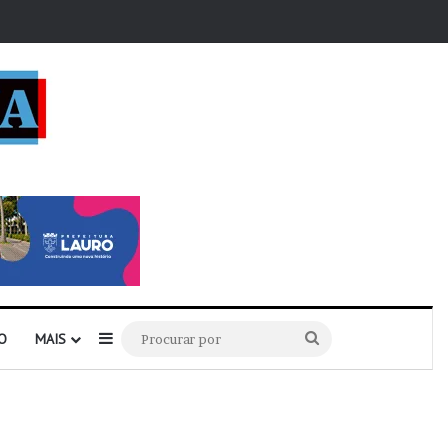
r
Barra Lateral
Procurar
O
MAIS
por