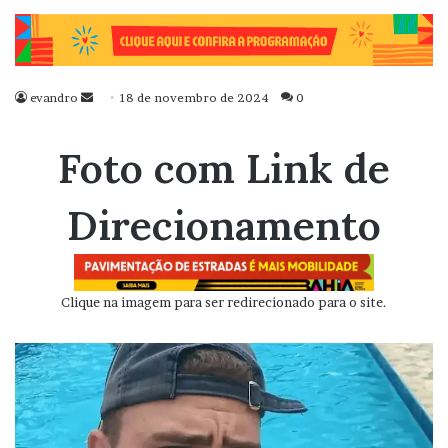
evandro
Mande
18 de novembro de 2024
0
um
e-
Foto com Link de
mail
Direcionamento
Clique na imagem para ser redirecionado para o site.