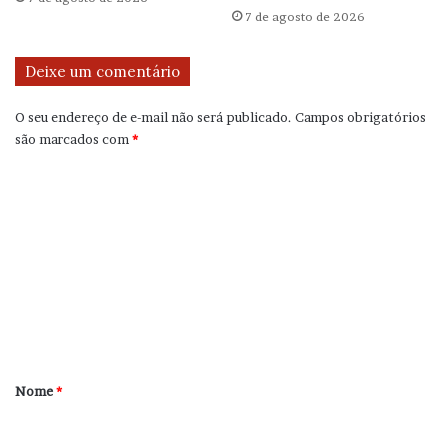
7 de agosto de 2026
Deixe um comentário
O seu endereço de e-mail não será publicado.
Campos obrigatórios
são marcados com
*
C
o
m
e
n
t
á
r
Nome
*
i
o