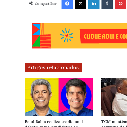
Compartilhar
Artigos relacionados
Band Bahia realiza tradicional
TCM mantém 
debate entre candidatos ao
contrato de 