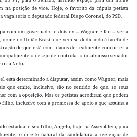
a, do PT, para o Senado, abrindo espaço para um nome
m na posição de vice. Hoje, o favorito da cúpula petista
 a vaga seria o deputado federal Diego Coronel, do PSD.
pa com um governador e dois ex – Wagner e Rui – seria
 nome do União Brasil que vem se dedicando à tarefa de
tração de que está com planos de realmente concorrer à
incipalmente o desejo de controlar o insubmisso senador
rir a Neto.
el está determinado a disputar, assim como Wagner, mais
s que emite, inclusive, são no sentido de que, se seus
har com a oposição. Mas os petistas acreditam que podem
 filho, inclusive com a promessa de apoio a que assuma a
o estadual e seu filho, Angelo, hoje na Assembleia, para
lmente, o direito natural da candidatura à reeleição de