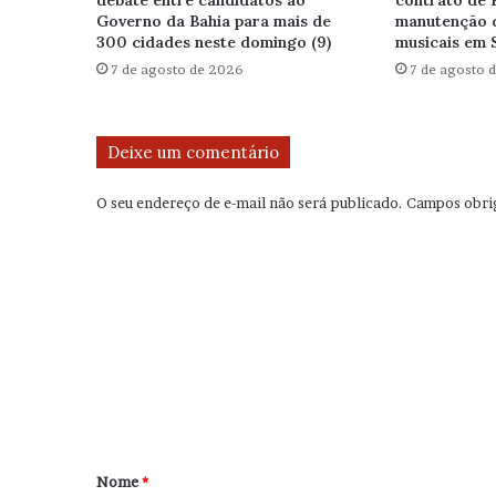
Governo da Bahia para mais de
manutenção 
300 cidades neste domingo (9)
musicais em 
7 de agosto de 2026
7 de agosto 
Deixe um comentário
O seu endereço de e-mail não será publicado.
Campos obri
C
o
m
e
n
t
á
r
Nome
*