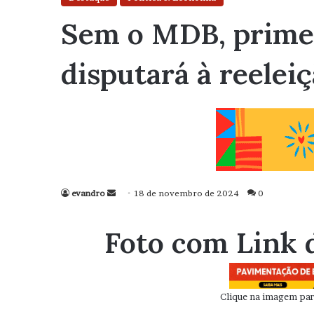
Sem o MDB, primei
disputará à reelei
evandro
Mande
18 de novembro de 2024
0
um
e-
Foto com Link 
mail
Clique na imagem para