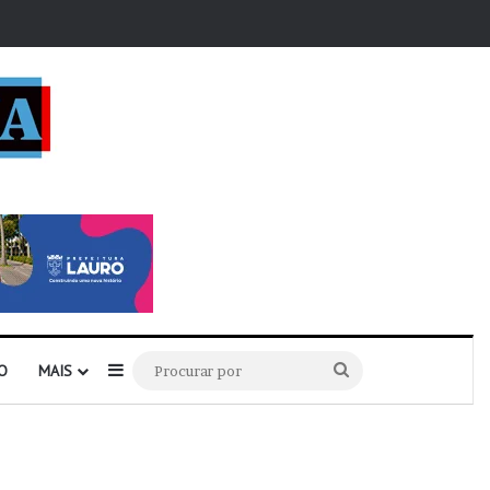
r
Barra Lateral
Procurar
O
MAIS
por