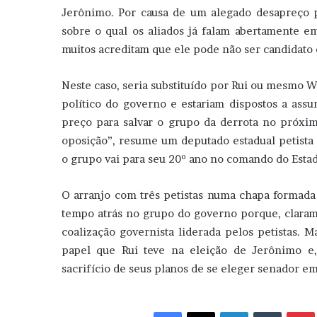
Jerônimo. Por causa de um alegado desapreço pe
sobre o qual os aliados já falam abertamente e
muitos acreditam que ele pode não ser candidato
Neste caso, seria substituído por Rui ou mesmo 
político do governo e estariam dispostos a assu
preço para salvar o grupo da derrota no próxi
oposição”, resume um deputado estadual petista 
o grupo vai para seu 20º ano no comando do Estad
O arranjo com três petistas numa chapa formada
tempo atrás no grupo do governo porque, claram
coalização governista liderada pelos petistas.
papel que Rui teve na eleição de Jerônimo e
sacrifício de seus planos de se eleger senador em 
Facebook
X
Linkedin
Tumblr
Pint