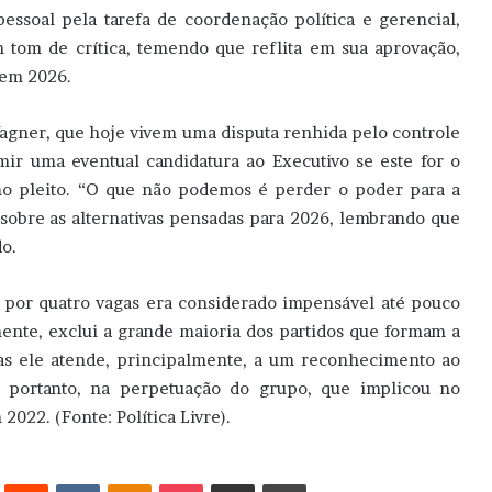
ssoal pela tarefa de coordenação política e gerencial,
m tom de crítica, temendo que reflita em sua aprovação,
 em 2026.
Wagner, que hoje vivem uma disputa renhida pelo controle
mir uma eventual candidatura ao Executivo se este for o
mo pleito. “O que não podemos é perder o poder para a
sobre as alternativas pensadas para 2026, lembrando que
o.
 por quatro vagas era considerado impensável até pouco
ente, exclui a grande maioria dos partidos que formam a
 Mas ele atende, principalmente, a um reconhecimento ao
, portanto, na perpetuação do grupo, que implicou no
2022. (Fonte: Política Livre).
erest
Reddit
VK
OK
Pocket
Compartilhar via e-mail
Imprimir