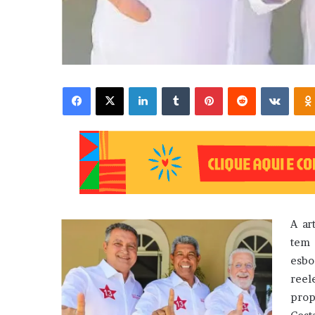
Facebook
X
Linkedin
Tumblr
Pinterest
Reddit
VK
A ar
tem 
esbo
reel
prop