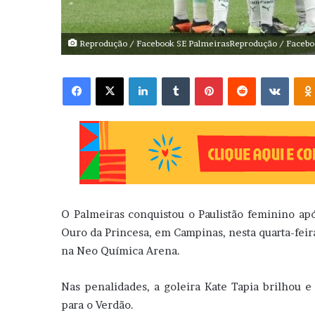
Reprodução / Facebook SE PalmeirasReprodução / Facebo
Facebook
X
Linkedin
Tumblr
Pinterest
Reddit
VK
O Palmeiras conquistou o Paulistão feminino apó
Ouro da Princesa, em Campinas, nesta quarta-feira
na Neo Química Arena.
Nas penalidades, a goleira Kate Tapia brilhou 
para o Verdão.