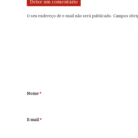
Deixe um comentário
O seu endereço de e-mail não será publicado.
Campos obri
C
o
m
e
n
t
á
r
Nome
*
i
o
*
E-mail
*