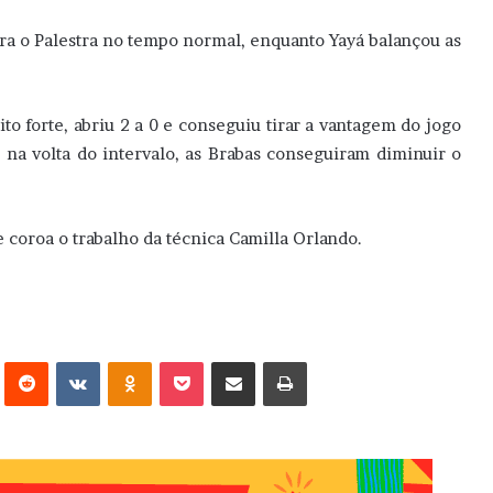
a o Palestra no tempo normal, enquanto Yayá balançou as
 forte, abriu 2 a 0 e conseguiu tirar a vantagem do jogo
 na volta do intervalo, as Brabas conseguiram diminuir o
 coroa o trabalho da técnica Camilla Orlando.
erest
Reddit
VK
OK
Pocket
Compartilhar via e-mail
Imprimir