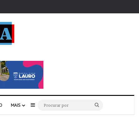
r
Barra Lateral
Procurar
O
MAIS
por