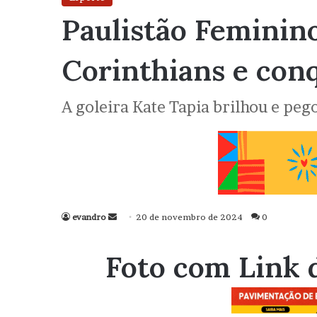
Paulistão Feminino
Corinthians e conq
A goleira Kate Tapia brilhou e peg
evandro
Mande
20 de novembro de 2024
0
um
e-
Foto com Link 
mail