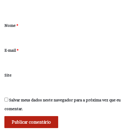
t
á
r
Nome
*
i
o
*
E-mail
*
Site
Salvar meus dados neste navegador para a próxima vez que eu
comentar.