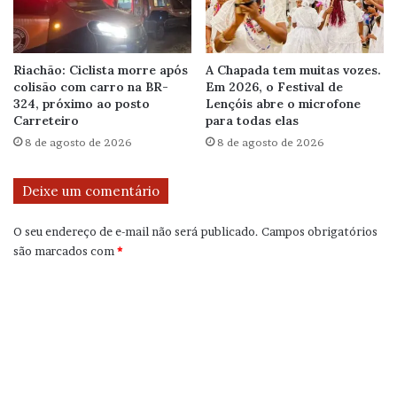
Riachão: Ciclista morre após
A Chapada tem muitas vozes.
colisão com carro na BR-
Em 2026, o Festival de
324, próximo ao posto
Lençóis abre o microfone
Carreteiro
para todas elas
8 de agosto de 2026
8 de agosto de 2026
Deixe um comentário
O seu endereço de e-mail não será publicado.
Campos obrigatórios
são marcados com
*
C
o
m
e
n