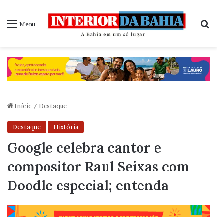
P
Menu
Início
/
Destaque
Destaque
História
Google celebra cantor e
compositor Raul Seixas com
Doodle especial; entenda