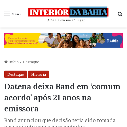
P
Menu
Início
/
Destaque
Destaque
História
Datena deixa Band em ‘comum
acordo’ após 21 anos na
emissora
Band anunciou que decisão teria sido tomada
em conjunto com o apresentador