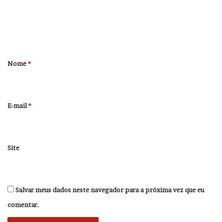
e
n
t
á
r
Nome
*
i
o
*
E-mail
*
Site
Salvar meus dados neste navegador para a próxima vez que eu
comentar.