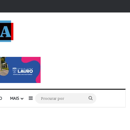
r
Barra Lateral
Procurar
O
MAIS
por