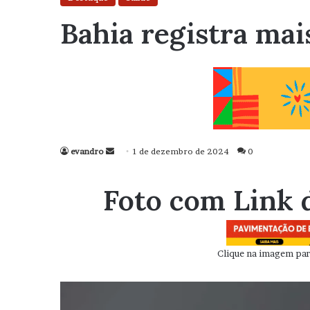
Bahia registra mai
evandro
Mande
1 de dezembro de 2024
0
um
e-
Foto com Link 
mail
Clique na imagem para