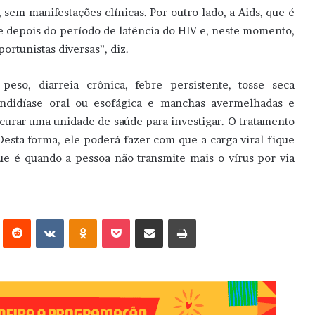
sem manifestações clínicas. Por outro lado, a Aids, que é
 depois do período de latência do HIV e, neste momento,
rtunistas diversas”, diz.
so, diarreia crônica, febre persistente, tosse seca
candidíase oral ou esofágica e manchas avermelhadas e
curar uma unidade de saúde para investigar. O tratamento
Desta forma, ele poderá fazer com que a carga viral fique
que é quando a pessoa não transmite mais o vírus por via
erest
Reddit
VK
OK
Pocket
Compartilhar via e-mail
Imprimir