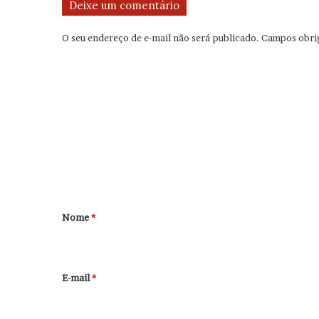
Deixe um comentário
O seu endereço de e-mail não será publicado.
Campos obri
C
o
m
e
n
t
á
r
Nome
*
i
o
*
E-mail
*