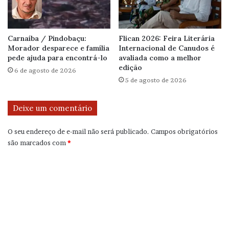
Carnaíba / Pindobaçu:
Flican 2026: Feira Literária
Morador desparece e família
Internacional de Canudos é
pede ajuda para encontrá-lo
avaliada como a melhor
edição
6 de agosto de 2026
5 de agosto de 2026
Deixe um comentário
O seu endereço de e-mail não será publicado.
Campos obrigatórios
são marcados com
*
C
o
m
e
n