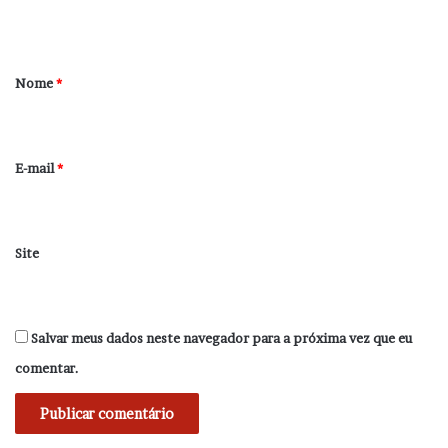
t
á
r
Nome
*
i
o
*
E-mail
*
Site
Salvar meus dados neste navegador para a próxima vez que eu
comentar.