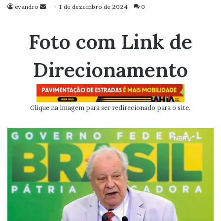
evandro
Mande
1 de dezembro de 2024
0
um
e-
Foto com Link de
mail
Direcionamento
Clique na imagem para ser redirecionado para o site.