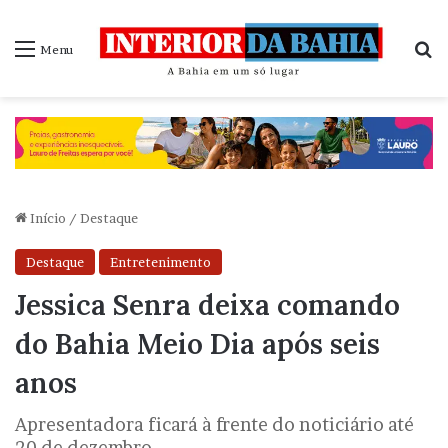
P
Menu
Início
/
Destaque
Destaque
Entretenimento
Jessica Senra deixa comando
do Bahia Meio Dia após seis
anos
Apresentadora ficará à frente do noticiário até
20 de dezembro