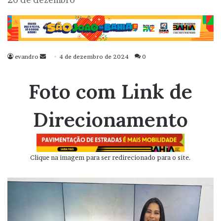
evandro
Mande
4 de dezembro de 2024
0
um
e-
Foto com Link de
mail
Direcionamento
Clique na imagem para ser redirecionado para o site.