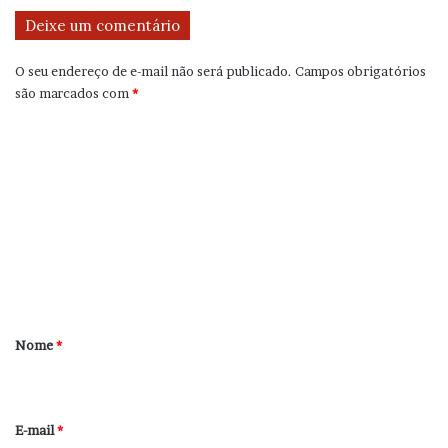
Deixe um comentário
O seu endereço de e-mail não será publicado.
Campos obrigatórios
são marcados com
*
C
o
m
e
n
t
á
r
Nome
*
i
o
*
E-mail
*