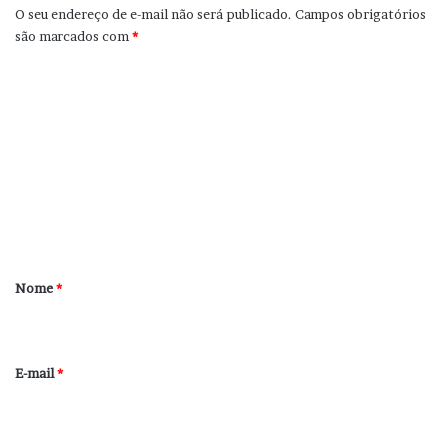
O seu endereço de e-mail não será publicado.
Campos obrigatórios
são marcados com
*
C
o
m
e
n
t
á
r
Nome
*
i
o
*
E-mail
*