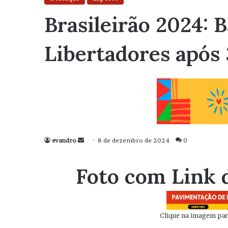
Brasileirão 2024: 
Libertadores após 
evandro
Mande
8 de dezembro de 2024
0
um
e-
Foto com Link 
mail
Clique na imagem para