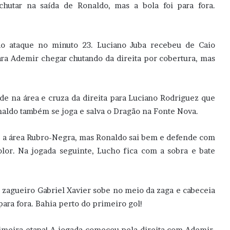
chutar na saída de Ronaldo, mas a bola foi para fora.
 ao ataque no minuto 23. Luciano Juba recebeu de Caio
ra Ademir chegar chutando da direita por cobertura, mas
e na área e cruza da direita para Luciano Rodriguez que
Ronaldo também se joga e salva o Dragão na Fonte Nova.
ir a área Rubro-Negra, mas Ronaldo sai bem e defende com
olor. Na jogada seguinte, Lucho fica com a sobra e bate
 zagueiro Gabriel Xavier sobe no meio da zaga e cabeceia
para fora. Bahia perto do primeiro gol!
rimeira etapa! A jogada começou pela direita com Ademir,