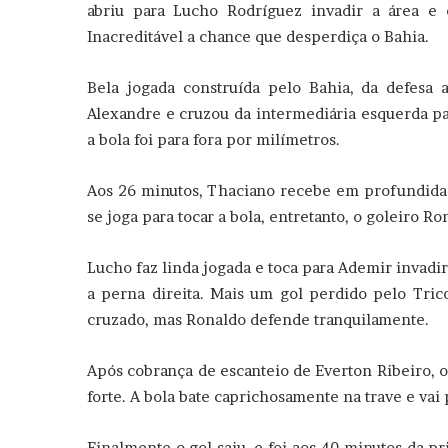
abriu para Lucho Rodríguez invadir a área e 
Inacreditável a chance que desperdiça o Bahia.
Bela jogada construída pelo Bahia, da defesa
Alexandre e cruzou da intermediária esquerda pa
a bola foi para fora por milímetros.
Aos 26 minutos, Thaciano recebe em profundidad
se joga para tocar a bola, entretanto, o goleiro 
Lucho faz linda jogada e toca para Ademir invad
a perna direita. Mais um gol perdido pelo Tric
cruzado, mas Ronaldo defende tranquilamente.
Após cobrança de escanteio de Everton Ribeiro, o
forte. A bola bate caprichosamente na trave e vai 
Finalmente o gol saiu, e foi aos 40 minutos da p