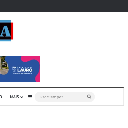
r
Barra Lateral
Procurar
O
MAIS
por