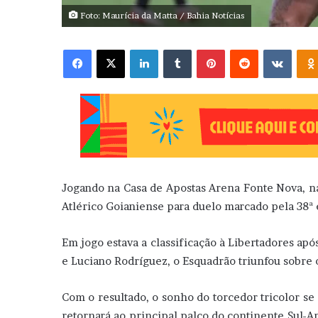
Foto: Maurícia da Matta / Bahia Notícias
Facebook
X
Linkedin
Tumblr
Pinterest
Reddit
VK
Jogando na Casa de Apostas Arena Fonte Nova, na
Atlérico Goianiense para duelo marcado pela 38ª
Em jogo estava a classificação à Libertadores apó
e Luciano Rodríguez, o Esquadrão triunfou sobre o
Com o resultado, o sonho do torcedor tricolor se 
retornará ao principal palco do continente Sul