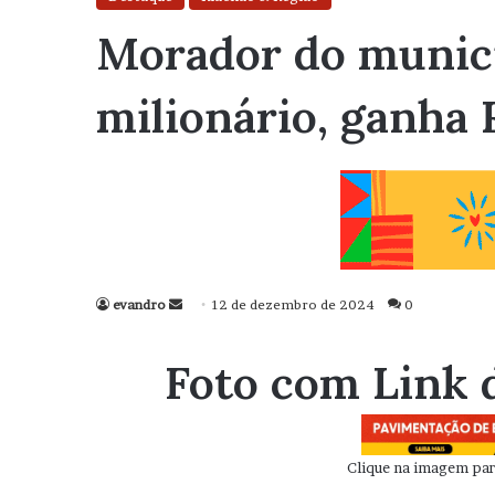
Morador do municí
milionário, ganha 
evandro
Mande
12 de dezembro de 2024
0
um
e-
Foto com Link 
mail
Clique na imagem para