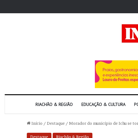
RIACHÃO & REGIÃO
EDUCAÇÃO & CULTURA
P
Início
/
Destaque
/
Morador do município de Ichu se tor
Destaque
Riachão & Região