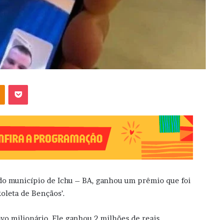
OK
Pocket
 município de Ichu – BA, ganhou um prêmio que foi
oleta de Bençãos’.
vo milionário. Ele ganhou 2 milhões de reais.