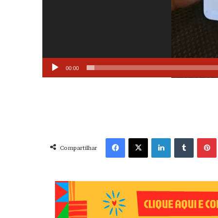
00:00
Facebook
X
Linkedin
Tumblr
Pint
Compartilhar