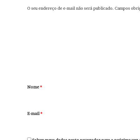
O seu endereço de e-mail não será publicado.
Campos obri
C
o
m
e
n
t
á
r
Nome
*
i
o
*
E-mail
*
Salvar meus dados neste navegador para a próxima vez 