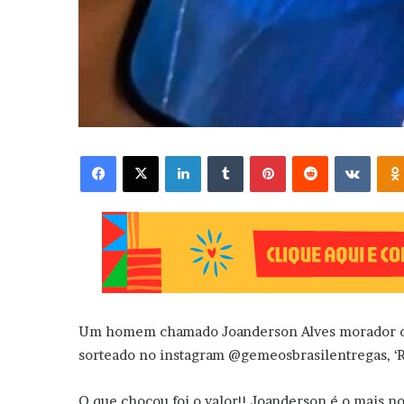
Facebook
X
Linkedin
Tumblr
Pinterest
Reddit
VK
Um homem chamado Joanderson Alves morador do
sorteado no instagram @gemeosbrasilentregas, ‘R
O que chocou foi o valor!! Joanderson é o mais no