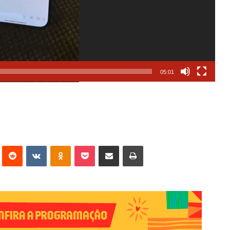
05:01
erest
Reddit
VK
OK
Pocket
Compartilhar via e-mail
Imprimir