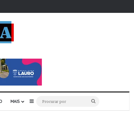
r
Barra Lateral
Procurar
O
MAIS
por