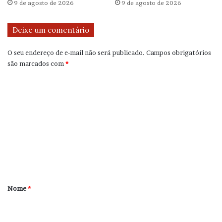
9 de agosto de 2026
9 de agosto de 2026
Deixe um comentário
O seu endereço de e-mail não será publicado.
Campos obrigatórios
são marcados com
*
C
o
m
e
n
t
á
r
Nome
*
i
o