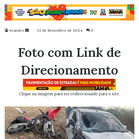
evandro
Mande
15 de dezembro de 2024
0
um
e-
Foto com Link de
mail
Direcionamento
Clique na imagem para ser redirecionado para o site.