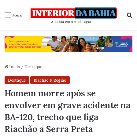
P
Menu
Início
/
Destaque
Destaque
Riachão & Região
Homem morre após se
envolver em grave acidente na
BA-120, trecho que liga
Riachão a Serra Preta