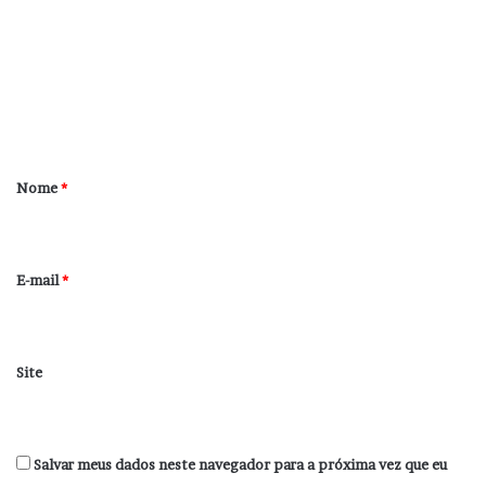
m
e
n
t
á
r
Nome
*
i
o
*
E-mail
*
Site
Salvar meus dados neste navegador para a próxima vez que eu