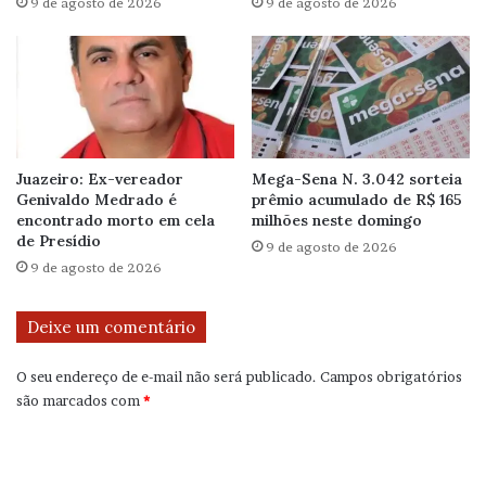
9 de agosto de 2026
9 de agosto de 2026
Juazeiro: Ex-vereador
Mega-Sena N. 3.042 sorteia
Genivaldo Medrado é
prêmio acumulado de R$ 165
encontrado morto em cela
milhões neste domingo
de Presídio
9 de agosto de 2026
9 de agosto de 2026
Deixe um comentário
O seu endereço de e-mail não será publicado.
Campos obrigatórios
são marcados com
*
C
o