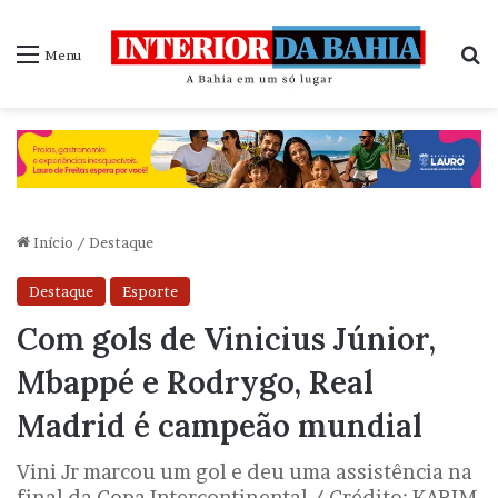
P
Menu
Início
/
Destaque
Destaque
Esporte
Com gols de Vinicius Júnior,
Mbappé e Rodrygo, Real
Madrid é campeão mundial
Vini Jr marcou um gol e deu uma assistência na
final da Copa Intercontinental / Crédito: KARIM