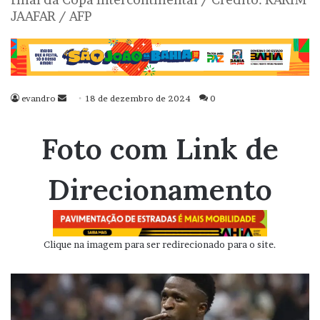
JAAFAR / AFP
evandro
Mande
18 de dezembro de 2024
0
um
e-
Foto com Link de
mail
Direcionamento
Clique na imagem para ser redirecionado para o site.