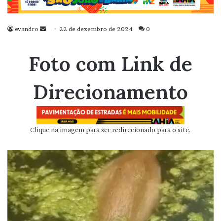
evandro
Mande
22 de dezembro de 2024
0
um
e-
Foto com Link de
mail
Direcionamento
Clique na imagem para ser redirecionado para o site.