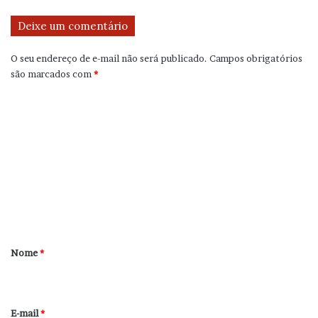
Deixe um comentário
O seu endereço de e-mail não será publicado.
Campos obrigatórios
são marcados com
*
C
o
m
e
n
t
á
r
Nome
*
i
o
*
E-mail
*