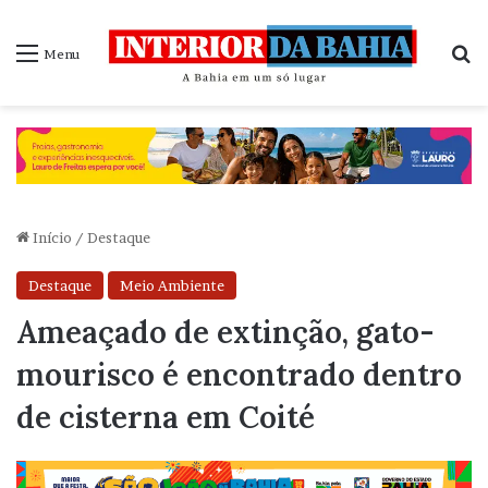
P
Menu
Início
/
Destaque
Destaque
Meio Ambiente
Ameaçado de extinção, gato-
mourisco é encontrado dentro
de cisterna em Coité