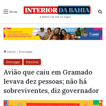
P
Menu
Início
/
Destaque
Destaque
História
Avião que caiu em Gramado
levava dez pessoas; não há
sobreviventes, diz governador