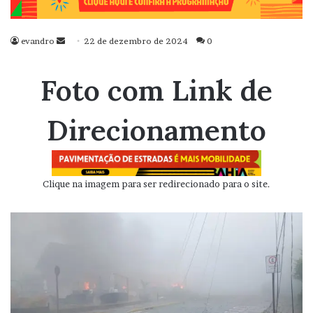
evandro
Mande
22 de dezembro de 2024
0
um
e-
Foto com Link de
mail
Direcionamento
Clique na imagem para ser redirecionado para o site.