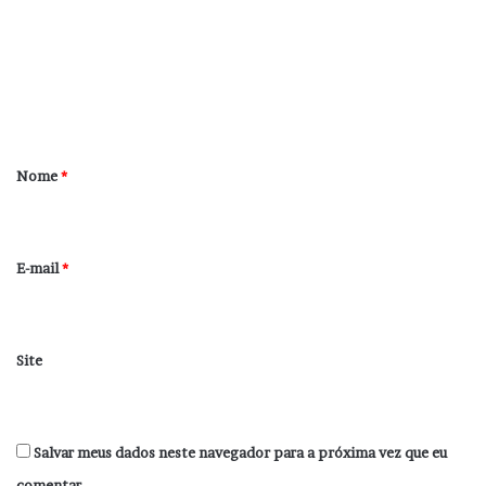
m
e
n
t
á
r
Nome
*
i
o
*
E-mail
*
Site
Salvar meus dados neste navegador para a próxima vez que eu
comentar.