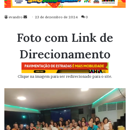
evandro
Mande
23 de dezembro de 2024
0
um
e-
Foto com Link de
mail
Direcionamento
Clique na imagem para ser redirecionado para o site.