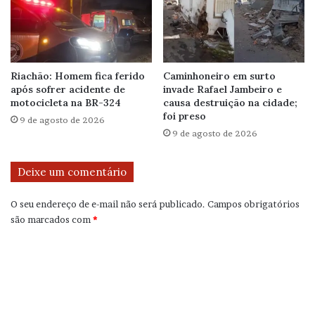
Riachão: Homem fica ferido
Caminhoneiro em surto
após sofrer acidente de
invade Rafael Jambeiro e
motocicleta na BR-324
causa destruição na cidade;
foi preso
9 de agosto de 2026
9 de agosto de 2026
Deixe um comentário
O seu endereço de e-mail não será publicado.
Campos obrigatórios
são marcados com
*
C
o
m
e