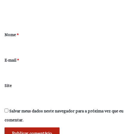
n
t
á
r
Nome
*
i
o
*
E-mail
*
Site
Salvar meus dados neste navegador para a próxima vez que eu
comentar.