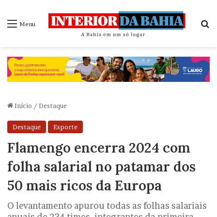
P
Menu
Início
/
Destaque
Destaque
Esporte
Flamengo encerra 2024 com
folha salarial no patamar dos
50 mais ricos da Europa
O levantamento apurou todas as folhas salariais
anuais de 234 times, integrantes da primeira