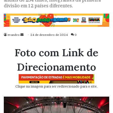
divisão em 12 países diferentes.
evandro
Mande
24 de dezembro de 2024
0
um
e-
Foto com Link de
mail
Direcionamento
Clique na imagem para ser redirecionado para o site.