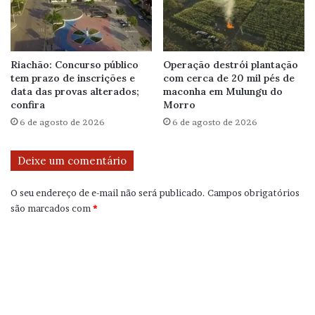
Riachão: Concurso público
Operação destrói plantação
tem prazo de inscrições e
com cerca de 20 mil pés de
data das provas alterados;
maconha em Mulungu do
confira
Morro
6 de agosto de 2026
6 de agosto de 2026
Deixe um comentário
O seu endereço de e-mail não será publicado.
Campos obrigatórios
são marcados com
*
C
o
m
e