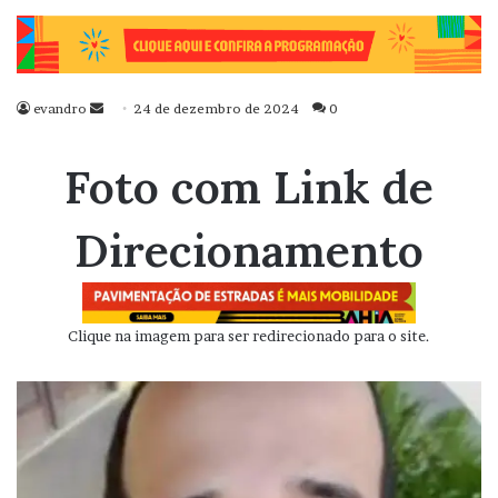
evandro
Mande
24 de dezembro de 2024
0
um
e-
Foto com Link de
mail
Direcionamento
Clique na imagem para ser redirecionado para o site.