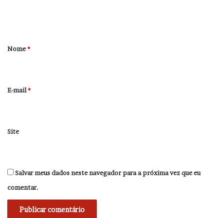
n
t
á
r
Nome
*
i
o
*
E-mail
*
Site
Salvar meus dados neste navegador para a próxima vez que eu
comentar.