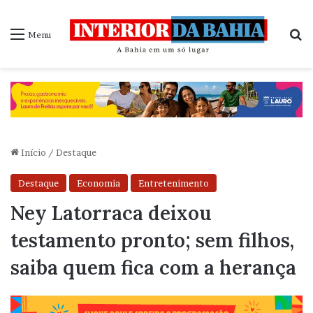
P
Menu
Início
/
Destaque
Destaque
Economia
Entretenimento
Ney Latorraca deixou
testamento pronto; sem filhos,
saiba quem fica com a herança