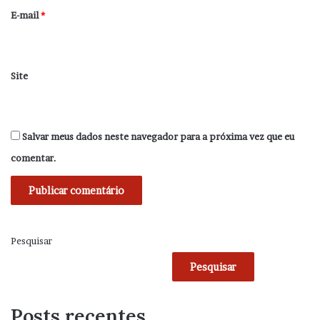
*
E-mail
*
Site
Salvar meus dados neste navegador para a próxima vez que eu
comentar.
Pesquisar
Pesquisar
Posts recentes