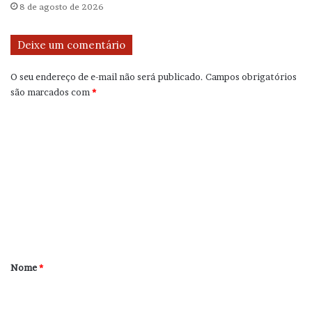
8 de agosto de 2026
Deixe um comentário
O seu endereço de e-mail não será publicado.
Campos obrigatórios
são marcados com
*
C
o
m
e
n
t
á
r
Nome
*
i
o