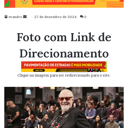
evandro
Mande
27 de dezembro de 2024
0
um
e-
Foto com Link de
mail
Direcionamento
Clique na imagem para ser redirecionado para o site.