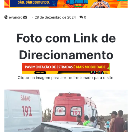
evandro
Mande
29 de dezembro de 2024
0
um
e-
Foto com Link de
mail
Direcionamento
Clique na imagem para ser redirecionado para o site.