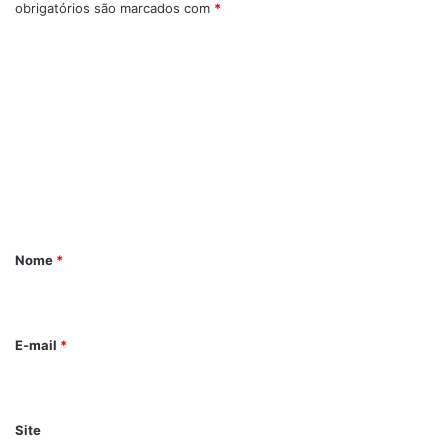
obrigatórios são marcados com
*
C
o
m
e
n
t
á
r
Nome
*
i
o
*
E-mail
*
Site