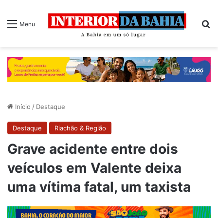
P
Menu
Início
/
Destaque
Destaque
Riachão & Região
Grave acidente entre dois
veículos em Valente deixa
uma vítima fatal, um taxista