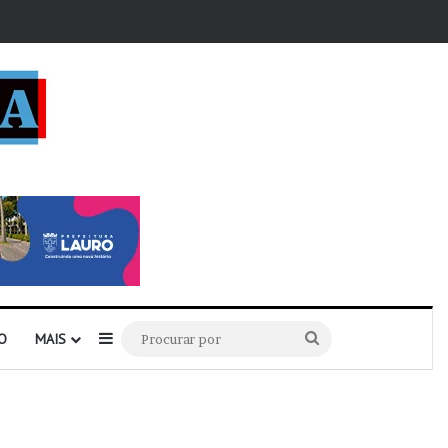
r
Barra Lateral
Procurar
O
MAIS
por