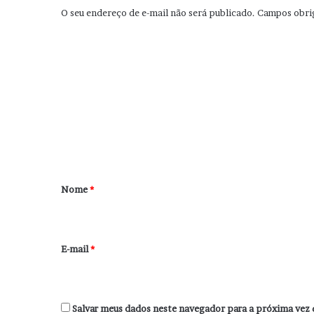
O seu endereço de e-mail não será publicado.
Campos obri
C
o
m
e
n
t
á
r
Nome
*
i
o
*
E-mail
*
Salvar meus dados neste navegador para a próxima vez 