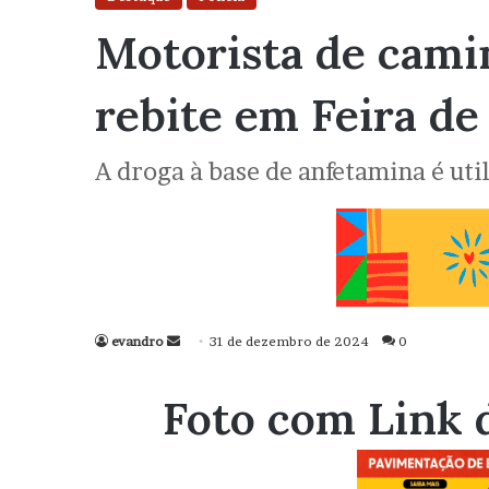
Motorista de cami
rebite em Feira de
A droga à base de anfetamina é uti
evandro
Mande
31 de dezembro de 2024
0
um
e-
Foto com Link 
mail