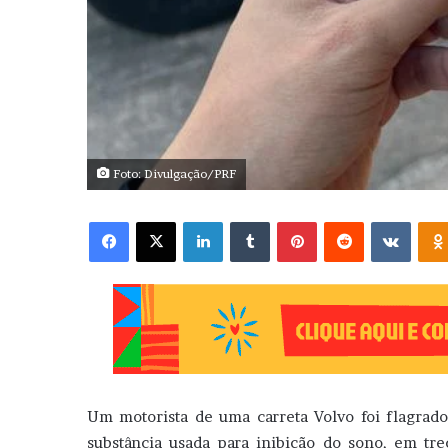
Foto: Divulgação/PRF
Facebook
X
Linkedin
Tumblr
Pinterest
Reddit
VK
Um motorista de uma carreta Volvo foi flagrado
substância usada para inibição do sono, em tr