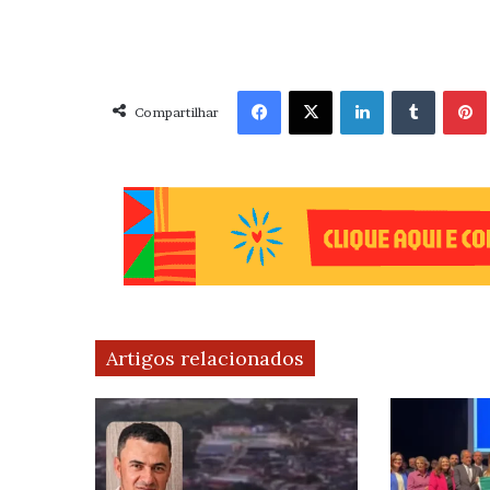
Facebook
X
Linkedin
Tumblr
Pint
Compartilhar
Artigos relacionados