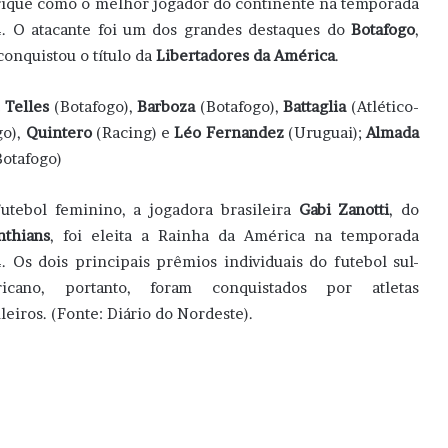
ique como o melhor jogador do continente na temporada
. O atacante foi um dos grandes destaques do
Botafogo
,
conquistou o título da
Libertadores da América
.
 Telles
(Botafogo),
Barboza
(Botafogo),
Battaglia
(Atlético-
go),
Quintero
(Racing) e
Léo Fernandez
(Uruguai);
Almada
otafogo)
utebol feminino, a jogadora brasileira
Gabi Zanotti
, do
nthians
, foi eleita a Rainha da América na temporada
. Os dois principais prêmios individuais do futebol sul-
ricano, portanto, foram conquistados por atletas
ileiros. (Fonte: Diário do Nordeste).