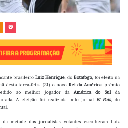
OK
Pocket
acante brasileiro
Luiz Henrique
, do
Botafogo
, foi eleito na
ã desta terça-feira (31) o novo
Rei da América
, prêmio
cedido ao melhor jogador da
América do Sul
da
orada. A eleição foi realizada pelo jornal
El País
, do
uai.
 da metade dos jornalistas votantes escolheram Luiz