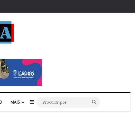
r
Barra Lateral
Procurar
O
MAIS
por