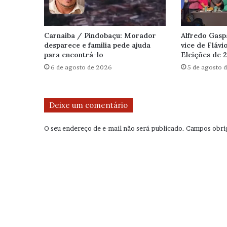
Carnaíba / Pindobaçu: Morador
Alfredo Gasp
desparece e família pede ajuda
vice de Flávi
para encontrá-lo
Eleições de 
6 de agosto de 2026
5 de agosto 
Deixe um comentário
O seu endereço de e-mail não será publicado.
Campos obri
C
o
m
e
n
t