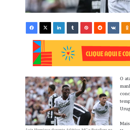
Facebook
X
Linkedin
Tumblr
Pinterest
Reddit
VK
O at
manh
con
temp
Urug
Mais
Luiz Henrique durante Atlético-MG x Botafogo na