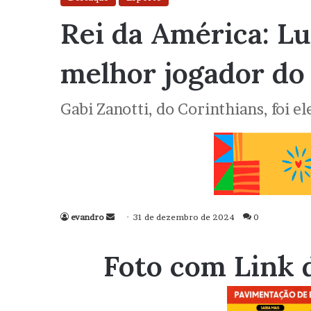
Rei da América: Lu
melhor jogador do
Gabi Zanotti, do Corinthians, foi 
evandro
Mande
31 de dezembro de 2024
0
um
e-
Foto com Link 
mail