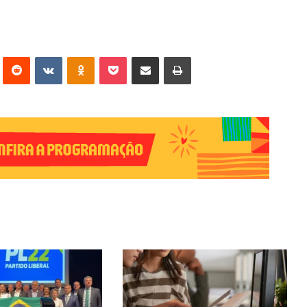
erest
Reddit
VK
OK
Pocket
Compartilhar via e-mail
Imprimir