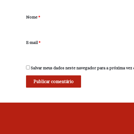
á
r
Nome
*
i
o
*
E-mail
*
Salvar meus dados neste navegador para a próxima vez 