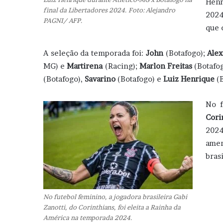
Henr
final da Libertadores 2024. Foto: Alejandro
2024
PAGNI/ AFP.
que 
A seleção da temporada foi:
John
(Botafogo);
Alex
MG) e
Martirena
(Racing);
Marlon Freitas
(Botafo
(Botafogo),
Savarino
(Botafogo) e
Luiz Henrique
(B
No f
Cori
2024
ame
bras
No futebol feminino, a jogadora brasileira Gabi
Zanotti, do Corinthians, foi eleita a Rainha da
América na temporada 2024.