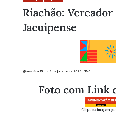
Riachão: Vereador
Jacuipense
evandro
Mande
2 de janeiro de 2025
0
um
e-
Foto com Link 
mail
Clique na imagem para