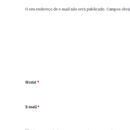
O seu endereço de e-mail não será publicado.
Campos obri
C
o
m
e
n
t
á
r
Nome
*
i
o
*
E-mail
*