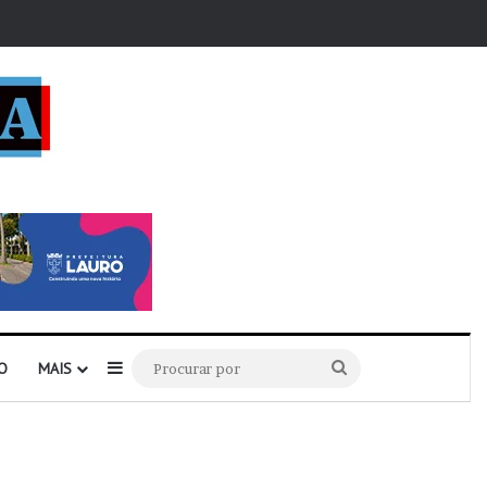
r
Barra Lateral
Procurar
O
MAIS
por