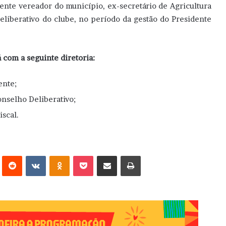
ente vereador do município, ex-secretário de Agricultura
liberativo do clube, no período da gestão do Presidente
 com a seguinte diretoria:
ente;
onselho Deliberativo;
scal.
erest
Reddit
VK
OK
Pocket
Compartilhar via e-mail
Imprimir