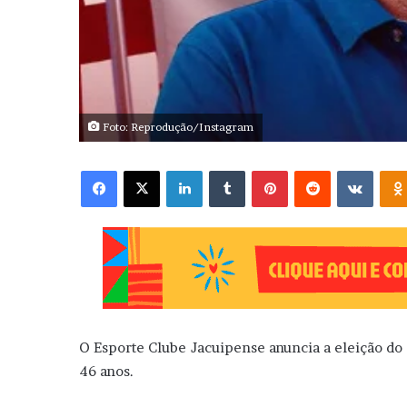
Foto: Reprodução/Instagram
Facebook
X
Linkedin
Tumblr
Pinterest
Reddit
VK
O Esporte Clube Jacuipense anuncia a eleição do
46 anos.