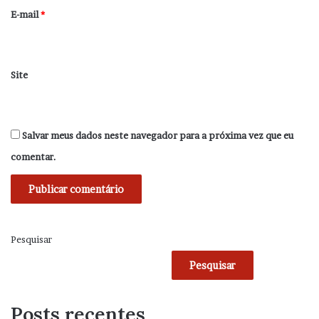
*
E-mail
*
Site
Salvar meus dados neste navegador para a próxima vez que eu
comentar.
Pesquisar
Pesquisar
Posts recentes