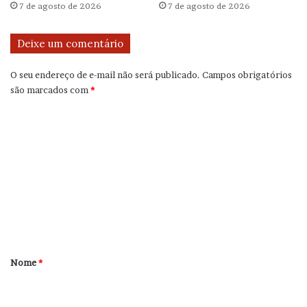
7 de agosto de 2026
7 de agosto de 2026
Deixe um comentário
O seu endereço de e-mail não será publicado.
Campos obrigatórios
são marcados com
*
C
o
m
e
n
t
á
r
Nome
*
i
o