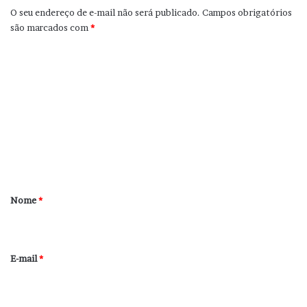
O seu endereço de e-mail não será publicado.
Campos obrigatórios
são marcados com
*
C
o
m
e
n
t
á
r
Nome
*
i
o
*
E-mail
*