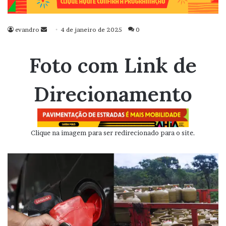
evandro
Mande
4 de janeiro de 2025
0
um
e-
Foto com Link de
mail
Direcionamento
Clique na imagem para ser redirecionado para o site.