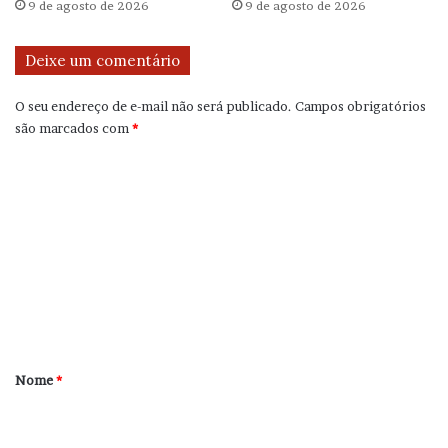
9 de agosto de 2026
9 de agosto de 2026
Deixe um comentário
O seu endereço de e-mail não será publicado.
Campos obrigatórios
são marcados com
*
C
o
m
e
n
t
á
r
Nome
*
i
o