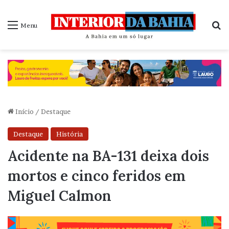
P
Menu
Início
/
Destaque
Destaque
História
Acidente na BA-131 deixa dois
mortos e cinco feridos em
Miguel Calmon