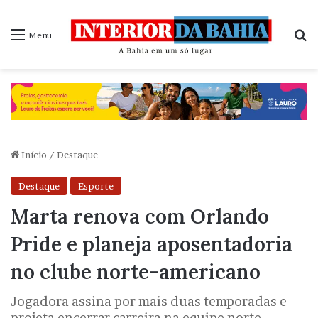
P
Menu
Início
/
Destaque
Destaque
Esporte
Marta renova com Orlando
Pride e planeja aposentadoria
no clube norte-americano
Jogadora assina por mais duas temporadas e
projeta encerrar carreira na equipe norte-