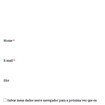
m
e
n
t
á
r
Nome
*
i
o
*
E-mail
*
Site
Salvar meus dados neste navegador para a próxima vez que eu