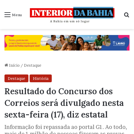
P
Menu
Início
/
Destaque
Destaque
História
Resultado do Concurso dos
Correios será divulgado nesta
sexta-feira (17), diz estatal
Informação foi repassada ao portal G1. Ao todo,
mais de 1 milhão de pessoas fizeram as provas