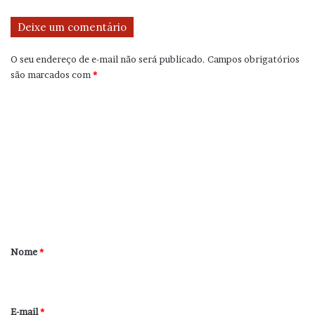
Deixe um comentário
O seu endereço de e-mail não será publicado.
Campos obrigatórios
são marcados com
*
C
o
m
e
n
t
á
r
Nome
*
i
o
*
E-mail
*