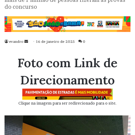
do concurso
evandro
Mande
16 de janeiro de 2025
0
um
e-
Foto com Link de
mail
Direcionamento
Clique na imagem para ser redirecionado para o site.