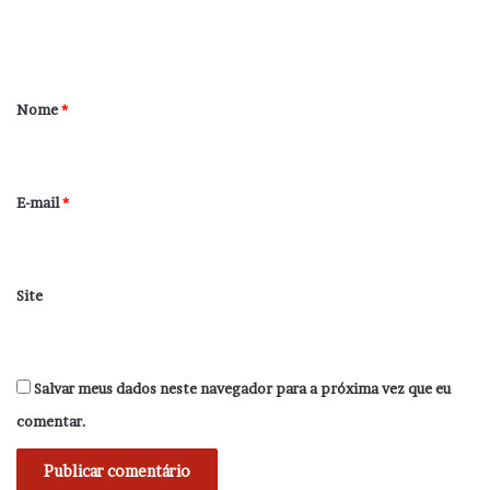
n
t
á
r
Nome
*
i
o
*
E-mail
*
Site
Salvar meus dados neste navegador para a próxima vez que eu
comentar.