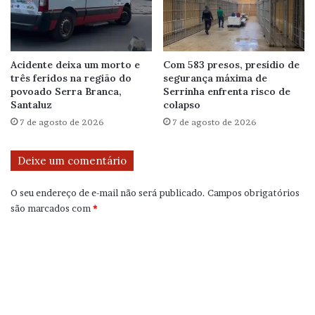
Acidente deixa um morto e
Com 583 presos, presídio de
três feridos na região do
segurança máxima de
povoado Serra Branca,
Serrinha enfrenta risco de
Santaluz
colapso
7 de agosto de 2026
7 de agosto de 2026
Deixe um comentário
O seu endereço de e-mail não será publicado.
Campos obrigatórios
são marcados com
*
C
o
m
e