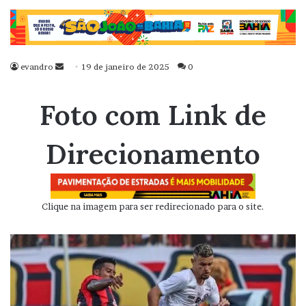
evandro
Mande
19 de janeiro de 2025
0
um
e-
Foto com Link de
mail
Direcionamento
Clique na imagem para ser redirecionado para o site.