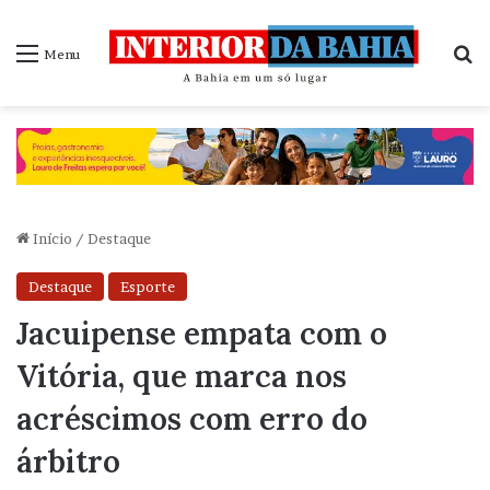
P
Menu
Início
/
Destaque
Destaque
Esporte
Jacuipense empata com o
Vitória, que marca nos
acréscimos com erro do
árbitro