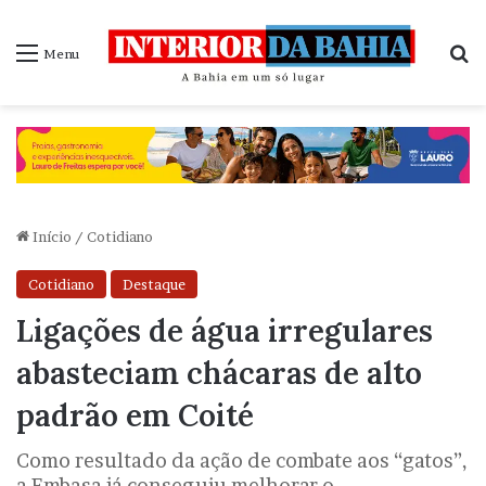
P
Menu
Início
/
Cotidiano
Cotidiano
Destaque
Ligações de água irregulares
abasteciam chácaras de alto
padrão em Coité
Como resultado da ação de combate aos “gatos”,
a Embasa já conseguiu melhorar o