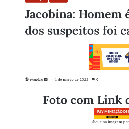
Jacobina: Homem é
dos suspeitos foi 
evandro
Mande
1 de março de 2025
0
um
e-
Foto com Link 
mail
Clique na imagem para