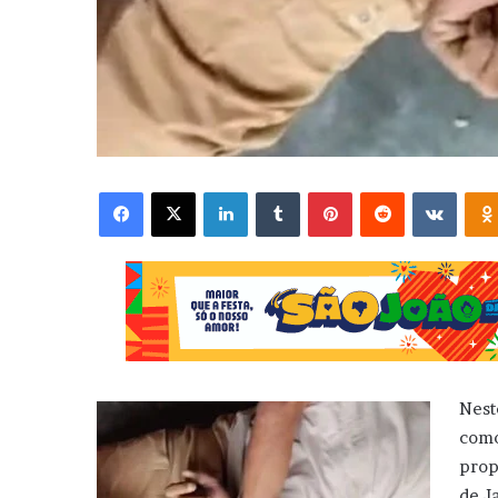
Facebook
X
Linkedin
Tumblr
Pinterest
Reddit
VK
Nest
como
prop
de J