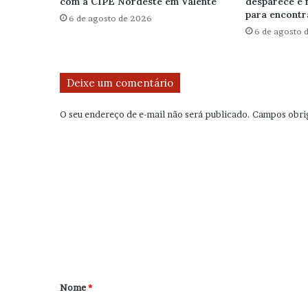
com a CIPE Nordeste em Valente
desparece e f
para encontr
6 de agosto de 2026
6 de agosto 
Deixe um comentário
O seu endereço de e-mail não será publicado.
Campos obri
C
o
m
e
n
t
á
r
Nome
*
i