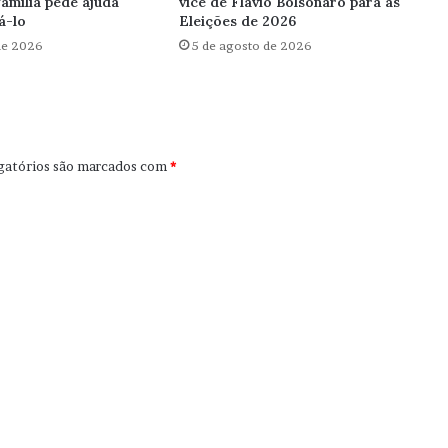
amília pede ajuda
vice de Flávio Bolsonaro para as
á-lo
Eleições de 2026
de 2026
5 de agosto de 2026
gatórios são marcados com
*