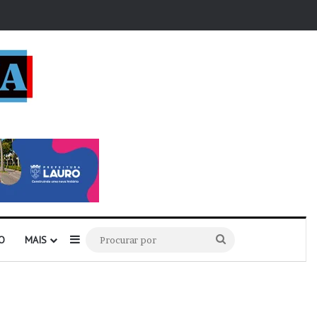
r
Barra Lateral
Procurar
O
MAIS
por