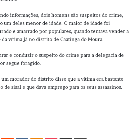
ndo informações, dois homens são suspeitos do crime,
o um deles menor de idade. O maior de idade foi
urado e amarrado por populares, quando tentava vender a
 da vítima já no distrito de Caatinga do Moura.
urar e conduzir o suspeito do crime para a delegacia de
or segue foragido.
um morador do distrito disse que a vítima era bastante
o de sisal e que dava emprego para os seus assassinos.
erest
Reddit
VK
OK
Pocket
Compartilhar via e-mail
Imprimir