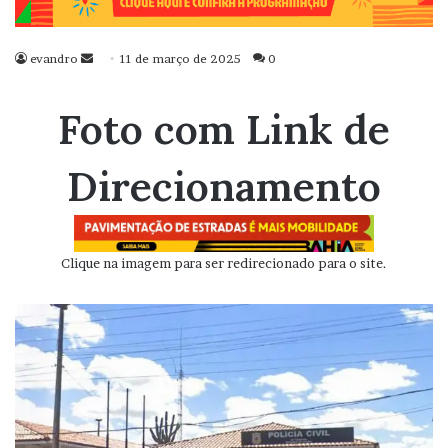
evandro
Mande
11 de março de 2025
0
um
e-
Foto com Link de
mail
Direcionamento
Clique na imagem para ser redirecionado para o site.