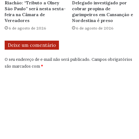
Riachão: “Tributo a Olney
Delegado investigado por
São Paulo” será nesta sexta-
cobrar propina de
feira na Câmara de
garimpeiros em Cansanção e
Vereadores
Nordestina é preso
6 de agosto de 2026
6 de agosto de 2026
Deixe um comentário
O seu endereço de e-mail não será publicado.
Campos obrigatórios
são marcados com
*
C
o
m
e
n
t
á