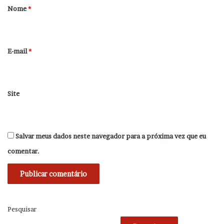
r
Nome
*
i
o
*
E-mail
*
Site
Salvar meus dados neste navegador para a próxima vez que eu
comentar.
Pesquisar