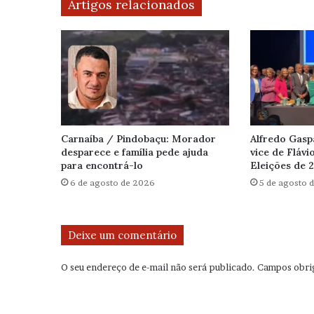
Artigos relacionados
Carnaíba / Pindobaçu: Morador
Alfredo Gasp
desparece e família pede ajuda
vice de Flávi
para encontrá-lo
Eleições de 
6 de agosto de 2026
5 de agosto 
Deixe um comentário
O seu endereço de e-mail não será publicado.
Campos obri
C
o