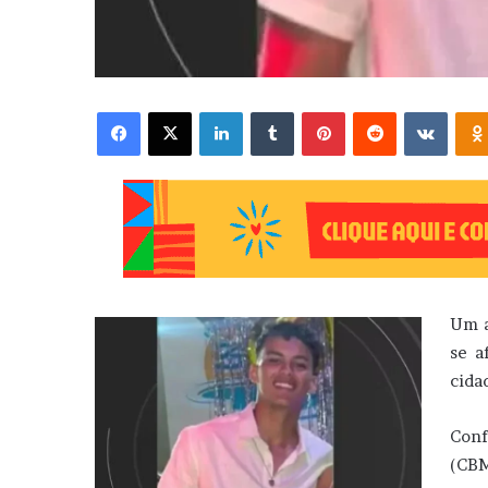
Facebook
X
Linkedin
Tumblr
Pinterest
Reddit
VK
Um a
se a
cida
Conf
(CBM