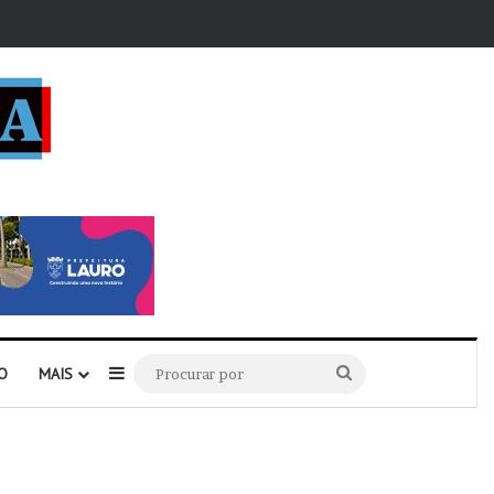
r
Barra Lateral
Procurar
O
MAIS
por