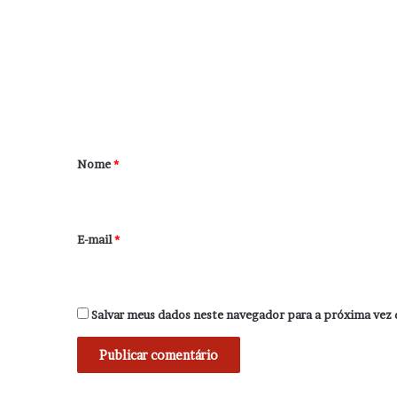
m
e
n
t
á
r
Nome
*
i
o
*
E-mail
*
Salvar meus dados neste navegador para a próxima vez 