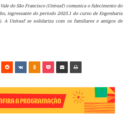
Vale do São Francisco (Univasf) comunica o falecimento do
lho, ingressante do período 2025.1 do curso de Engenharia
. A Univasf se solidariza com os familiares e amigos de
erest
Reddit
VK
OK
Pocket
Compartilhar via e-mail
Imprimir