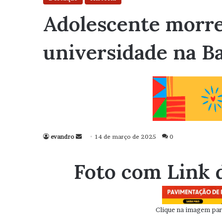
Adolescente morr
universidade na B
evandro
Mande
14 de março de 2025
0
um
e-
Foto com Link 
mail
Clique na imagem para