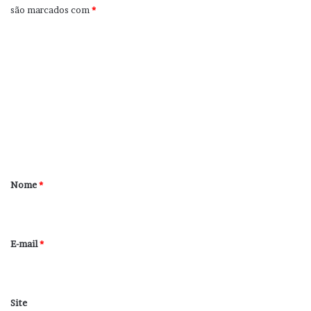
são marcados com
*
C
o
m
e
n
t
á
r
Nome
*
i
o
*
E-mail
*
Site