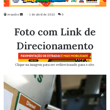
evandro
Mande
1 de abril de 2025
0
um
e-
Foto com Link de
mail
Direcionamento
Clique na imagem para ser redirecionado para o site.