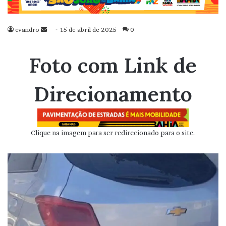
evandro
Mande
15 de abril de 2025
0
um
e-
Foto com Link de
mail
Direcionamento
Clique na imagem para ser redirecionado para o site.