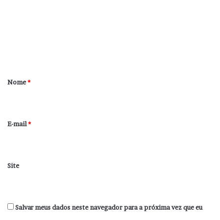
m
e
n
t
á
r
Nome
*
i
o
*
E-mail
*
Site
Salvar meus dados neste navegador para a próxima vez que eu