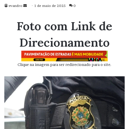
evandro
Mande
1 de maio de 2025
0
um
e-
Foto com Link de
mail
Direcionamento
Clique na imagem para ser redirecionado para o site.