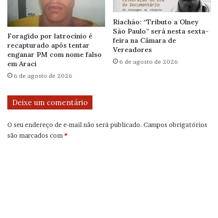
Riachão: “Tributo a Olney
São Paulo” será nesta sexta-
Foragido por latrocínio é
feira na Câmara de
recapturado após tentar
Vereadores
enganar PM com nome falso
6 de agosto de 2026
em Araci
6 de agosto de 2026
Deixe um comentário
O seu endereço de e-mail não será publicado.
Campos obrigatórios
são marcados com
*
C
o
m
e
n