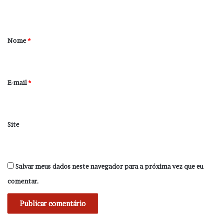
t
á
r
Nome
*
i
o
*
E-mail
*
Site
Salvar meus dados neste navegador para a próxima vez que eu
comentar.