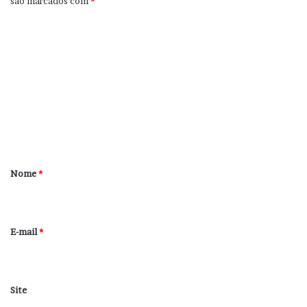
são marcados com
*
C
o
m
e
n
t
á
r
Nome
*
i
o
*
E-mail
*
Site