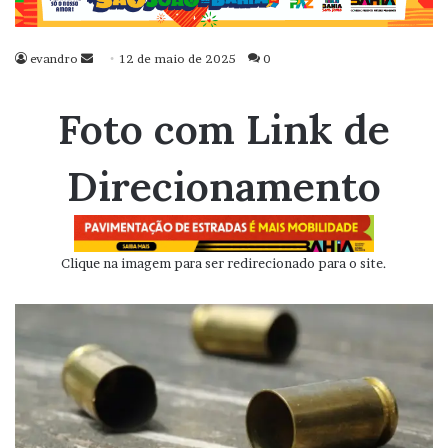
evandro
Mande
12 de maio de 2025
0
um
e-
Foto com Link de
mail
Direcionamento
Clique na imagem para ser redirecionado para o site.