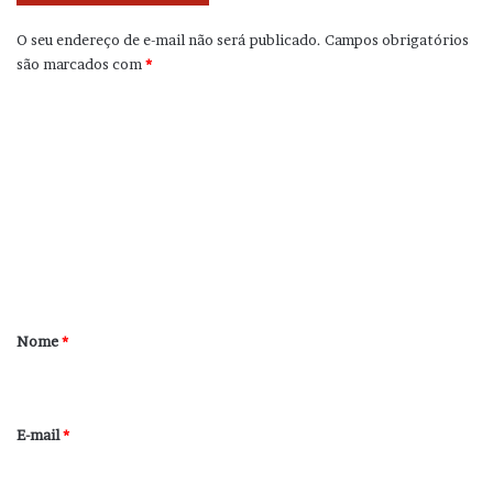
O seu endereço de e-mail não será publicado.
Campos obrigatórios
são marcados com
*
C
o
m
e
n
t
á
r
Nome
*
i
o
*
E-mail
*