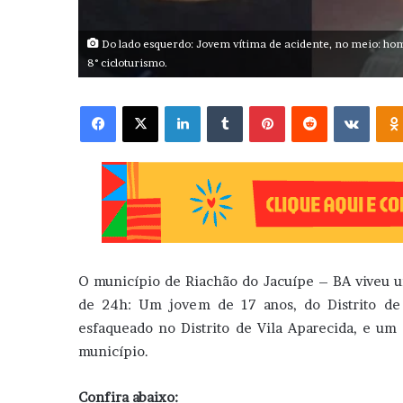
Do lado esquerdo: Jovem vítima de acidente, no meio: hom
8° cicloturismo.
Facebook
X
Linkedin
Tumblr
Pinterest
Reddit
VK
O município de Riachão do Jacuípe – BA viveu 
de 24h: Um jovem de 17 anos, do Distrito de
esfaqueado no Distrito de Vila Aparecida, e u
município.
Confira abaixo: