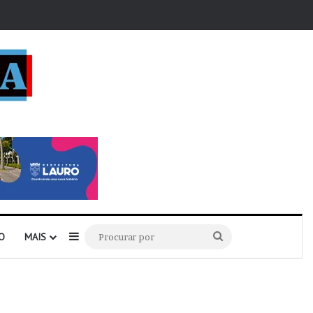
r
Barra Lateral
Procurar
O
MAIS
por