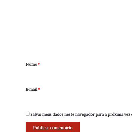
C
o
m
e
n
t
á
r
Nome
*
i
o
*
E-mail
*
Salvar meus dados neste navegador para a próxima vez 