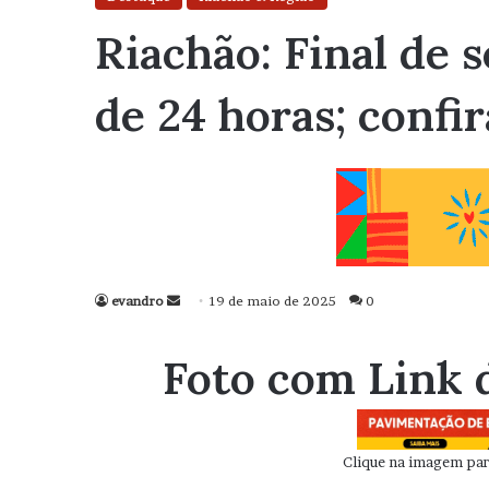
Riachão: Final de
de 24 horas; confir
evandro
Mande
19 de maio de 2025
0
um
e-
Foto com Link 
mail
Clique na imagem para