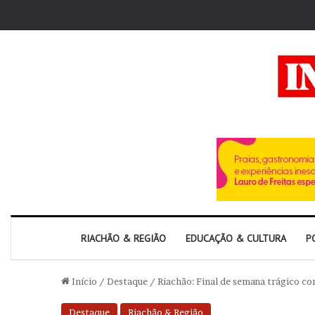
RIACHÃO & REGIÃO
EDUCAÇÃO & CULTURA
P
Início
/
Destaque
/
Riachão: Final de semana trágico co
Destaque
Riachão & Região