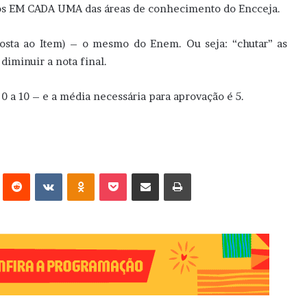
ntos EM CADA UMA das áreas de conhecimento do Encceja.
osta ao Item) – o mesmo do Enem. Ou seja: “chutar” as
iminuir a nota final.
0 a 10 – e a média necessária para aprovação é 5.
erest
Reddit
VK
OK
Pocket
Compartilhar via e-mail
Imprimir