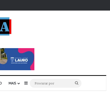
r
Barra Lateral
Procurar
O
MAIS
por