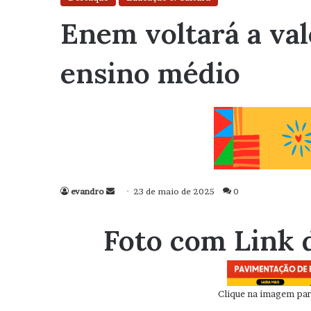
Enem voltará a val
ensino médio
evandro
Mande
23 de maio de 2025
0
um
e-
Foto com Link 
mail
Clique na imagem para