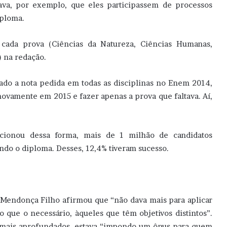
itava, por exemplo, que eles participassem de processos
iploma.
 cada prova (Ciências da Natureza, Ciências Humanas,
) na redação.
çado a nota pedida em todas as disciplinas no Enem 2014,
ovamente em 2015 e fazer apenas a prova que faltava. Aí,
ionou dessa forma, mais de 1 milhão de candidatos
ando o diploma. Desses, 12,4% tiveram sucesso.
o Mendonça Filho afirmou que “não dava mais para aplicar
 que o necessário, àqueles que têm objetivos distintos”.
 mais aprofundados, estava “impondo um ônus para quem