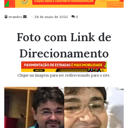
evandro
Mande
28 de maio de 2025
0
um
e-
Foto com Link de
mail
Direcionamento
Clique na imagem para ser redirecionado para o site.