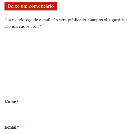
Deixe um comentário
O seu endereço de e-mail não será publicado.
Campos obrigatórios
são marcados com
*
C
o
m
e
n
t
á
r
Nome
*
i
o
*
E-mail
*