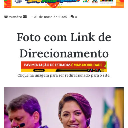
evandro
Mande
31 de maio de 2025
0
um
e-
Foto com Link de
mail
Direcionamento
Clique na imagem para ser redirecionado para o site.