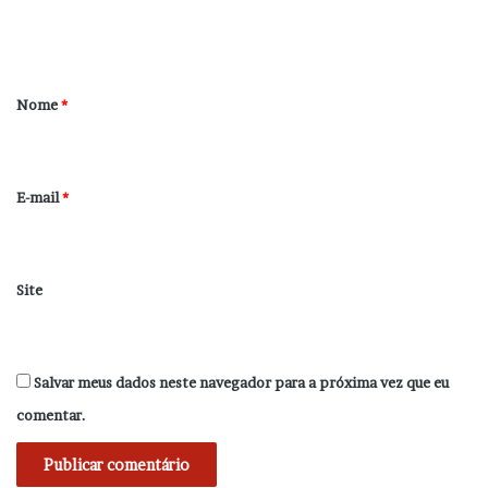
n
t
á
r
Nome
*
i
o
*
E-mail
*
Site
Salvar meus dados neste navegador para a próxima vez que eu
comentar.