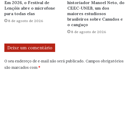
Em 2026, o Festival de
historiador Manoel Neto, do
Lençóis abre o microfone
CEEC-UNEB, um dos
para todas elas
maiores estudiosos
brasileiros sobre Canudos e
8 de agosto de 2026
o cangaço
8 de agosto de 2026
Deixe um comentário
O seu endereço de e-mail não será publicado.
Campos obrigatórios
são marcados com
*
C
o
m
e
n
t