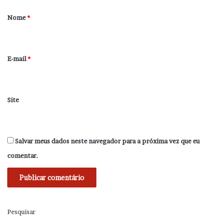
á
r
Nome
*
i
o
*
E-mail
*
Site
Salvar meus dados neste navegador para a próxima vez que eu
comentar.
Pesquisar