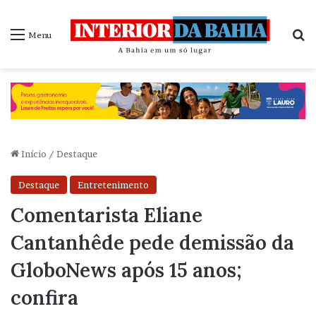
P
Menu
Início
/
Destaque
Destaque
Entretenimento
Comentarista Eliane
Cantanhêde pede demissão da
GloboNews após 15 anos;
confira