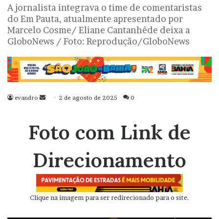
A jornalista integrava o time de comentaristas
do Em Pauta, atualmente apresentado por
Marcelo Cosme/ Eliane Cantanhêde deixa a
GloboNews / Foto: Reprodução/GloboNews
evandro
Mande
2 de agosto de 2025
0
um
e-
Foto com Link de
mail
Direcionamento
Clique na imagem para ser redirecionado para o site.